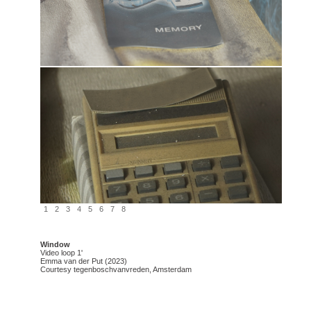
1
2
3
4
5
6
7
8
Window
Video loop 1'
Emma van der Put (2023)
Courtesy tegenboschvanvreden, Amsterdam